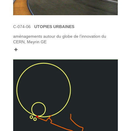
C-074-06
UTOPIES URBAINES
aménagements autour du globe de l’innovation du
CERN, Meyrin GE